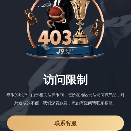
访问限制
尊敬的用户，由于相关法律限制，您所在地区无法访问J9产品，对
此造成的不便，我们深表歉意，您如有疑问请联系客服。
联系客服